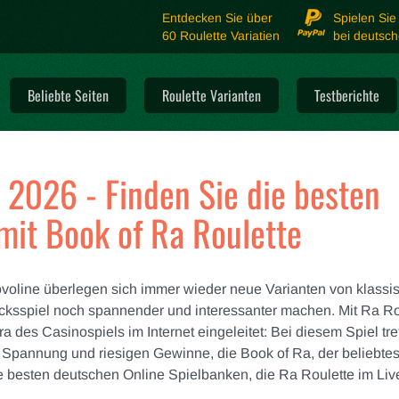
Entdecken Sie über
Spielen Sie
60 Roulette Variatien
bei deutsc
Beliebte Seiten
Roulette Varianten
Testberichte
 2026 - Finden Sie die besten
mit Book of Ra Roulette
voline überlegen sich immer wieder neue Varianten von klassi
cksspiel noch spannender und interessanter machen. Mit Ra Ro
a des Casinospiels im Internet eingeleitet: Bei diesem Spiel tre
 Spannung und riesigen Gewinne, die Book of Ra, der beliebtes
 die besten deutschen Online Spielbanken, die Ra Roulette im Li