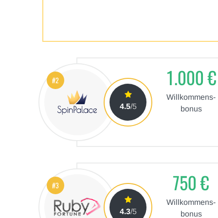
1.000 €
Willkommens-
4.5
/5
bonus
750 €
Willkommens-
4.3
/5
bonus