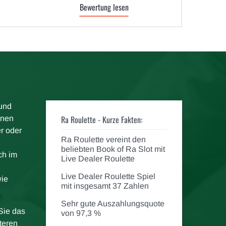
Bewertung lesen
 und
Ra Roulette - Kurze Fakten:
inen
r oder
Ra Roulette vereint den
beliebten Book of Ra Slot mit
ch im
Live Dealer Roulette
Live Dealer Roulette Spiel
wie
mit insgesamt 37 Zahlen
Sehr gute Auszahlungsquote
Sie das
von 97,3 %
teren