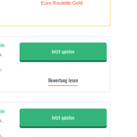
Euro Roulette Gold
ele
Jetzt spielen
n
n
Bewertung lesen
ele
Jetzt spielen
n
n