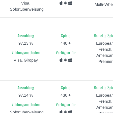
Visa
Multi-Whe
Sofortüberweisung
Auszahlung
Spiele
Roulette Spi
97,23 %
440 +
Europea
French
Zahlungsmethoden
Verfügbar für
America
Visa
Giropay
Premier
Auszahlung
Spiele
Roulette Spi
97,14 %
430 +
Europea
French
Zahlungsmethoden
Verfügbar für
America
Sofortüberweisung