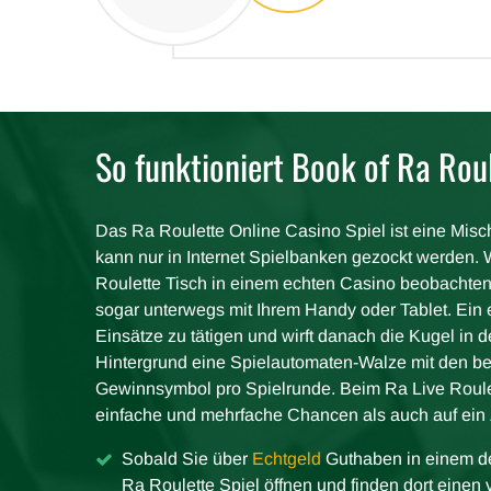
So funktioniert Book of Ra Rou
Das Ra Roulette Online Casino Spiel ist eine Mis
kann nur in Internet Spielbanken gezockt werden.
Roulette Tisch in einem echten Casino beobachte
sogar unterwegs mit Ihrem Handy oder Tablet. Ein ec
Einsätze zu tätigen und wirft danach die Kugel in d
Hintergrund eine Spielautomaten-Walze mit den b
Gewinnsymbol pro Spielrunde. Beim Ra Live Roulet
einfache und mehrfache Chancen als auch auf ein
Sobald Sie über
Echtgeld
Guthaben in einem de
Ra Roulette Spiel öffnen und finden dort einen 