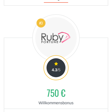
4.3
/5
750 €
Willkommensbonus