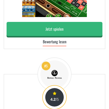
Jetzt spielen
Bewertung lesen
4.2
/5