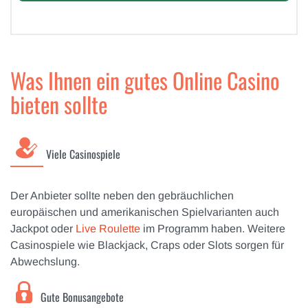
Was Ihnen ein gutes Online Casino
bieten sollte
Viele Casinospiele
Der Anbieter sollte neben den gebräuchlichen
europäischen und amerikanischen Spielvarianten auch
Jackpot oder
Live Roulette
im Programm haben. Weitere
Casinospiele wie Blackjack, Craps oder Slots sorgen für
Abwechslung.
Gute Bonusangebote