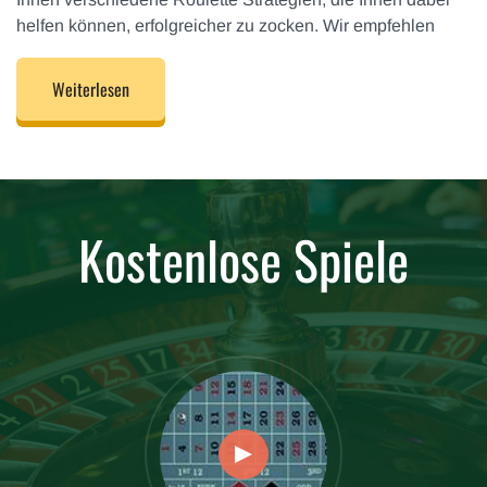
helfen können, erfolgreicher zu zocken. Wir empfehlen
Ihnen auch die besten Adressen, bei denen Sie Roulette
online sicher und mit den besten Gewinnchancen um
Weiterlesen
Echtgeld spielen können.
Unser bestbewertetes Online Casino ist das
Jackpot City
.
Dort finden Sie die meisten Roulette Varianten und
erhalten tolle Bonusangebote.
Kostenlose Spiele
Beste Roulette Online Casinos
Kostenlos spielen