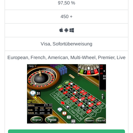
97,50 %
450 +
Visa
Sofortüberweisung
European
French
American
Multi-Wheel
Premier
Live