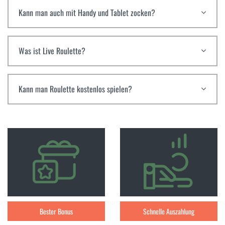
Kann man auch mit Handy und Tablet zocken?
Was ist Live Roulette?
Kann man Roulette kostenlos spielen?
Bester Bonus
Schnelle Auszahlung