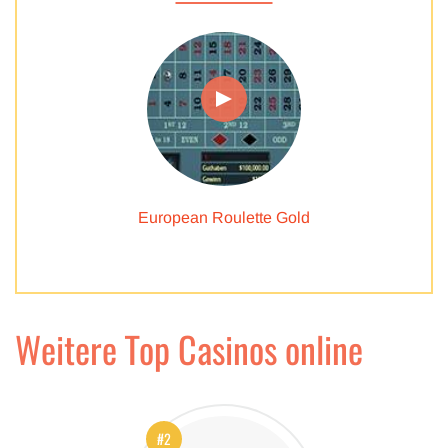
European Roulette Gold
Weitere Top Casinos online